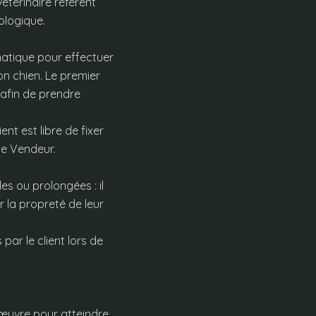
étérinaire référent
ologique.
matique pour effectuer
on chien. Le premier
 afin de prendre
nt est libre de fixer
 le Vendeur.
es ou prolongées : il
r la propreté de leur
ar le client lors de
 œuvre pour atteindre