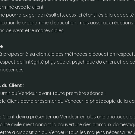
erminé avec le client.
ne pourra exiger de résultats, ceux-ci étant liés à la capacité 
lication le programme d’éducation, mais aussi aux réactions 
ns peuvent être imprévisibles.
ie
à proposer à sa clientèle des méthodes d’éducation respect
respect de l’intégrité physique et psychique du chien, et de c
ompétences.
 du Client :
ournir au Vendeur avant toute première séance :
n : le Client devra présenter au Vendeur la photocopie de la 
 le Client devra présenter au Vendeur en plus une photocopie d
ilité civile mentionnant la couverture des animaux domestiq
ettre à disposition du Vendeur tous les moyens nécessaires p