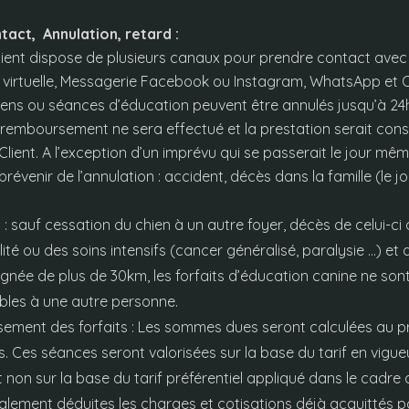
ntact, Annulation, retard :
Client dispose de plusieurs canaux pour prendre contact avec l
 virtuelle, Messagerie Facebook ou Instagram, WhatsApp et 
tiens ou séances d’éducation peuvent être annulés jusqu’à 24
u remboursement ne sera effectué et la prestation serait co
Client. A l’exception d’un imprévu qui se passerait le jour même
 prévenir de l’annulation : accident, décès dans la famille (le
 : sauf cessation du chien à un autre foyer, décès de celui-ci
ité ou des soins intensifs (cancer généralisé, paralysie …) 
loignée de plus de 30km, les forfaits d’éducation canine ne son
bles à une autre personne.
ement des forfaits : Les sommes dues seront calculées au 
s. Ces séances seront valorisées sur la base du tarif en vigu
, et non sur la base du tarif préférentiel appliqué dans le cadre
galement déduites les charges et cotisations déjà acquittés 