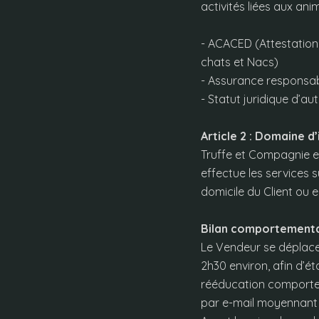
activités liées aux an
- ACACED (Attestatio
chats et Nacs)
- Assurance responsab
- Statut juridique d’au
Article 2 : Domaine d
Truffe et Compagnie es
effectue les services 
domicile du Client ou 
Bilan comportementa
Le Vendeur se déplace
2h30 environ, afin d’é
rééducation comportem
par e-mail moyennant