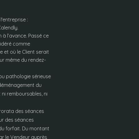
'entreprise :
Calendly.
h à l’avance. Passé ce
nsidéré comme
 et où le Client serait
 jour même du rendez-
 ou pathologie sérieuse
et déménagement du
t ni remboursables, ni
prorata des séances
eur des séances
 du forfait. Du montant
par le Vendeur auprès