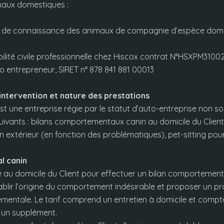
imaux domestiques :
n de connaissance des animaux de compagnie d’espèce dome
ilité civile professionnelle chez Hiscox contrat N°HSXPM3100
to entrepreneur, SIRET n° 878 841 881 00013
’intervention et nature des prestations
t une entreprise régie par le statut d’auto-entreprise non so
suivants : bilans comportementaux canin au domicile du Clien
en extérieur (en fonction des problématiques), pet-sitting pou
l canin
 au domicile du Client pour effectuer un bilan comportement
tablir l’origine du comportement indésirable et proposer un
entale. Le tarif comprend un entretien à domicile et comp
 un supplément.