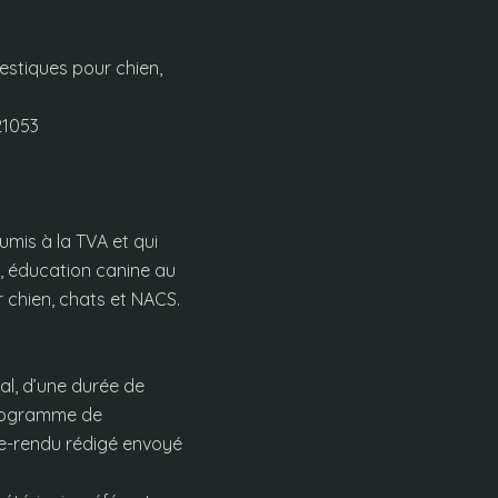
stiques pour chien,
21053
umis à la TVA et qui
t, éducation canine au
r chien, chats et NACS.
al, d’une durée de
 programme de
te-rendu rédigé envoyé