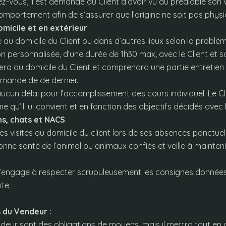
z-vous, il est demandé au Client d’avoir vu au préalable son v
mportement afin de s’assurer que l’origine ne soit pas physi
micile et en extérieur
au domicile du Client ou dans d’autres lieux selon la problé
 personnalisée, d’une durée de 1h30 max, avec le Client et s
ra au domicile du Client et comprendra une partie entretien
mande de de dernier.
cun délai pour l’accomplissement des cours individuel. Le Clie
me qu’il lui convient et en fonction des objectifs décidés avec
ns, chats et NACS
.
s visites au domicile du client lors de ses absences ponctuell
onne santé de l’animal ou animaux confiés et veille à mainteni
’engage à respecter scrupuleusement les consignes données p
ite.
s du Vendeur :
deur sont des obligations de moyens, mais il mettra tout en