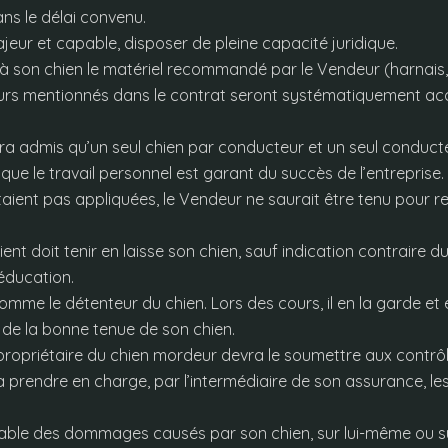
ans le délai convenu.
ajeur et capable, disposer de pleine capacité juridique.
r à son chien le matériel recommandé par le Vendeur (harnais,
urs mentionnés dans le contrat seront systématiquement ac
era admis qu’un seul chien par conducteur et un seul conducteu
 que le travail personnel est garant du succès de l’entreprise. 
ient pas appliquées, le Vendeur ne saurait être tenu pour r
ient doit tenir en laisse son chien, sauf indication contraire 
éducation.
comme le détenteur du chien. Lors des cours, il en la garde et
 de la bonne tenue de son chien.
propriétaire du chien mordeur devra le soumettre aux contrôl
a prendre en charge, par l’intermédiaire de son assurance, les
sable des dommages causés par son chien, sur lui-même ou su