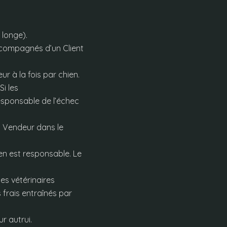
 longe).
compagnés d’un Client
r à la fois par chien.
Si les
esponsable de l’échec
du Vendeur dans le
 en est responsable. Le
es vétérinaires
 frais entraînés par
r autrui.